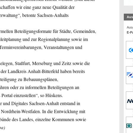
schaffen wir eine ganz neue Qualität der
erwaltung“, betonte Sachsen-Anhalts
Aus
Ausg
ormellen Beteiligungsformate für Städte, Gemeinden,
E-Pa
eitplanung und zur Regionalplanung sowie im
 Terminvereinbarungen, Veranstaltungen und
legen, Staßfurt, Merseburg und Zeitz sowie die
r Landkreis Anhalt-Bitterfeld haben bereits
eteiligung zu Bebauungsplänen,
ren oder zu informellen Beteiligungen an
 Portal einzustellen“, so Hüskens.
ur und Digitales Sachsen-Anhalt entstand in
Nordrhein-Westfalen. In die Entwicklung mit
rbände des Landes, einzelne Kommunen sowie
ba)