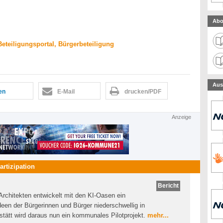
Abo
eteiligungsportal, Bürgerbeteiligung
Aus
len
E-Mail
drucken/PDF
Anzeige
artizipation
Bericht
Architekten entwickelt mit den KI-Oasen ein
een der Bürgerinnen und Bürger niederschwellig in
hstätt wird daraus nun ein kommunales Pilotprojekt.
mehr...