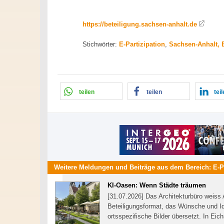
https://beteiligung.sachsen-anhalt.de
Stichwörter:
E-Partizipation
,
Sachsen-Anhalt, B
teilen
teilen
tei
Weitere Meldungen und Beiträge aus dem Bereich:
E-P
KI-Oasen: Wenn Städte träumen
[31.07.2026] Das Architekturbüro weiss 
Beteiligungsformat, das Wünsche und Id
ortsspezifische Bilder übersetzt. In Eic