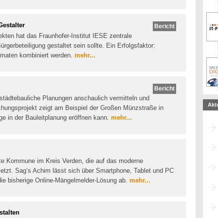
Gestalter
Bericht
ekten hat das Fraunhofer-Institut IESE zentrale
gerbeteiligung gestaltet sein sollte. Ein Erfolgsfaktor:
ormaten kombiniert werden.
mehr...
Bericht
städtebauliche Planungen anschaulich vermitteln und
Akt
schungsprojekt zeigt am Beispiel der Großen Münzstraße in
ge in der Bauleitplanung eröffnen kann.
mehr...
rste Kommune im Kreis Verden, die auf das moderne
setzt. Sag’s Achim lässt sich über Smartphone, Tablet und PC
die bisherige Online-Mängelmelder-Lösung ab.
mehr...
stalten