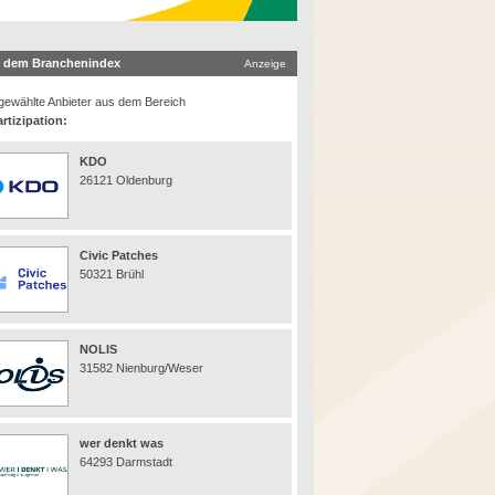
 dem Branchenindex
Anzeige
ewählte Anbieter aus dem Bereich
rtizipation:
KDO
26121 Oldenburg
Civic Patches
50321 Brühl
NOLIS
31582 Nienburg/Weser
wer denkt was
64293 Darmstadt