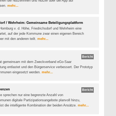
nen die Nutzerinnen und Nutzer über die App auf
isen.
mehr...
dorf / Wehrheim: Gemeinsame Beteiligungsplattform
Homburg v. d. Höhe, Friedrichsdorf und Wehrheim eine
rtet, auf der jede Kommune zwar einen eigenen Bereich
ber mit den anderen teilt.
mehr...
Bericht
hat gemeinsam mit dem Zweckverband eGo-Saar
altung entlastet und den Bürgerservice verbessert. Der Prototyp
Kommunen eingesetzt werden.
mehr...
renzen
Bericht
te sprechen nur eine begrenzte Anzahl von
unen digitale Partizipationsangebote planvoll hinzu,
ist die intelligente Kombination der beiden Ansätze.
mehr...