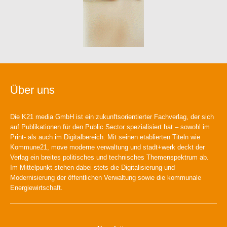
Über uns
Die K21 media GmbH ist ein zukunftsorientierter Fachverlag, der sich
auf Publikationen für den Public Sector spezialisiert hat – sowohl im
Print- als auch im Digitalbereich. Mit seinen etablierten Titeln wie
Kommune21, move moderne verwaltung und stadt+werk deckt der
Verlag ein breites politisches und technisches Themenspektrum ab.
Im Mittelpunkt stehen dabei stets die Digitalisierung und
Modernisierung der öffentlichen Verwaltung sowie die kommunale
Energiewirtschaft.