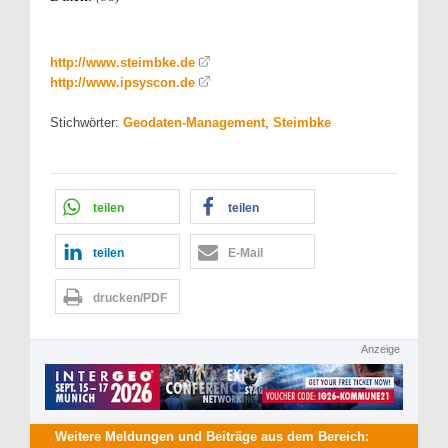
http://www.steimbke.de
http://www.ipsyscon.de
Stichwörter:
Geodaten-Management
,
Steimbke
teilen
teilen
teilen
E-Mail
drucken/PDF
Anzeige
Weitere Meldungen und Beiträge aus dem Bereich: