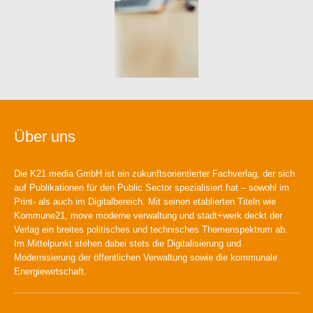
Über uns
Die K21 media GmbH ist ein zukunftsorientierter Fachverlag, der sich
auf Publikationen für den Public Sector spezialisiert hat – sowohl im
Print- als auch im Digitalbereich. Mit seinen etablierten Titeln wie
Kommune21, move moderne verwaltung und stadt+werk deckt der
Verlag ein breites politisches und technisches Themenspektrum ab.
Im Mittelpunkt stehen dabei stets die Digitalisierung und
Modernisierung der öffentlichen Verwaltung sowie die kommunale
Energiewirtschaft.