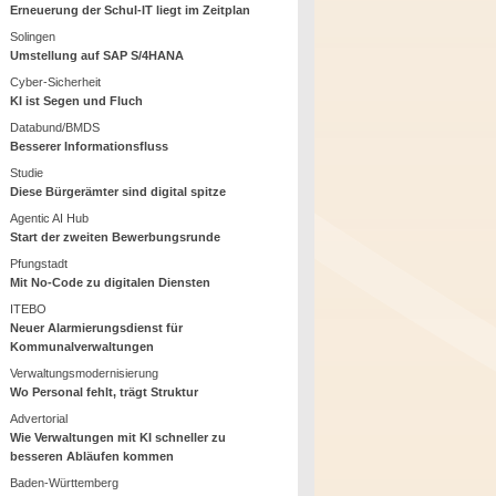
Erneuerung der Schul-IT liegt im Zeitplan
Solingen
Umstellung auf SAP S/4HANA
Cyber-Sicherheit
KI ist Segen und Fluch
Databund/BMDS
Besserer Informationsfluss
Studie
Diese Bürgerämter sind digital spitze
Agentic AI Hub
Start der zweiten Bewerbungsrunde
Pfungstadt
Mit No-Code zu digitalen Diensten
ITEBO
Neuer Alarmierungsdienst für
Kommunalverwaltungen
Verwaltungsmodernisierung
Wo Personal fehlt, trägt Struktur
Advertorial
Wie Verwaltungen mit KI schneller zu
besseren Abläufen kommen
Baden-Württemberg