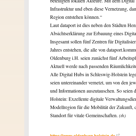
beteiligten lokalen Akteure. Mit dem Digital
Infrastruktur und eben diese Vernetzung, dam
Region entstehen können.“
Laut dataport ist dies neben den Städten Hen
Absichtserklärung zur Erbauung eines Digita
Insgesamt sollen fünf Zentren für Digitalis
Jahres entstehen, die alle von dataport.kommu
Oldenburg i.H. seien zunächst fünf Arbeitsplä
Aktuell werde nach passenden Räumlichkeite
Alle Digital Hubs in Schleswig-Holstein leg
seien untereinander vernetzt, um von den jew
und Informationen auszutauschen. So seien
Holstein: Exzellente digitale Verwaltungsdie
Modellregion für die Mobilität der Zukunft,
Standort für vitale Gemeinschaften.
(th)
https://www.oldenburg-holstein.de