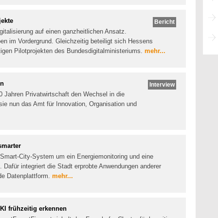
jekte
Bericht
italisierung auf einen ganzheitlichen Ansatz.
ben im Vordergrund. Gleichzeitig beteiligt sich Hessens
igen Pilotprojekten des Bundesdigitalministeriums.
mehr...
en
Interview
0 Jahren Privatwirtschaft den Wechsel in die
sie nun das Amt für Innovation, Organisation und
smarter
n Smart-City-System um ein Energiemonitoring und eine
 Dafür integriert die Stadt erprobte Anwendungen anderer
e Datenplattform.
mehr...
KI frühzeitig erkennen