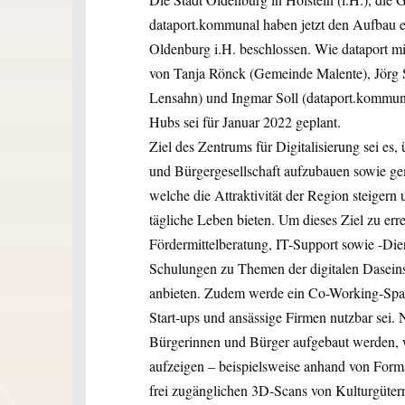
dataport.kommunal haben jetzt den Aufbau ei
Oldenburg i.H. beschlossen. Wie dataport mi
von Tanja Rönck (Gemeinde Malente), Jörg S
Lensahn) und Ingmar Soll (dataport.kommuna
Hubs sei für Januar 2022 geplant.
Ziel des Zentrums für Digitalisierung sei es
und Bürgergesellschaft aufzubauen sowie ge
welche die Attraktivität der Region steigern
tägliche Leben bieten. Um dieses Ziel zu er
Fördermittelberatung, IT-Support sowie -Die
Schulungen zu Themen der digitalen Daseins
anbieten. Zudem werde ein Co-Working-Space
Start-ups und ansässige Firmen nutzbar sei. 
Bürgerinnen und Bürger aufgebaut werden, w
aufzeigen – beispielsweise anhand von Forma
frei zugänglichen 3D-Scans von Kulturgüte