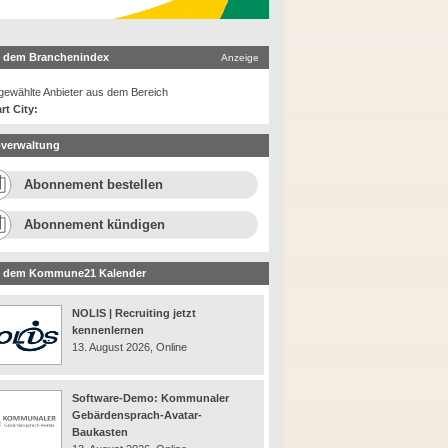
 dem Branchenindex
Anzeige
ewählte Anbieter aus dem Bereich
rt City:
verwaltung
Abonnement bestellen
Abonnement kündigen
 dem Kommune21 Kalender
NOLIS | Recruiting jetzt
kennenlernen
13. August 2026, Online
Software-Demo: Kommunaler
Gebärdensprach-Avatar-
Baukasten