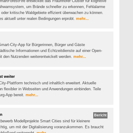
rtForestFire entwickelt das Fraunhofer Cluster für kognitive
rühwarnsystem, um Brände schneller zu erkennen, Fehlalarme
 oder kritische Waldgebiete effizient überwachen zu können.
es aktuell unter realen Bedingungen erprobt.
mehr...
Smart-City-App für Bürgerinnen, Bürger und Gäste
tädtische Informationen und Echtzeitdienste auf einer Open-
it den Nutzenden weiterentwickelt werden.
mehr...
t weiter
ty-Plattform technisch und inhaltlich erweitert. Aktuelle
n flexibler in Webseiten und Anwendungen einbinden. Teile
urg-App bereit.
mehr...
en
Bericht
tbewerb Modellprojekte Smart Cities sind für kleinere
tig, um mit der Digitalisierung voranzukommen. Es braucht
chließend weitergeht.
mehr...