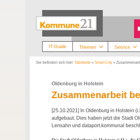
Zum
Inhalt
springen
IT-Guide
Themen
Service
Sie befinden sich hier:
Startseite
»
Smart City
»
Zusammenarbei
Oldenburg in Holstein
Zusammenarbeit bei 
[25.10.2021] In Oldenburg in Holstein (i.
aufgebaut. Dies haben jetzt die Stadt 
Lensahn und dataport.kommunal besch
Die Stadt Oldenburg in Holstein (i.H.), di