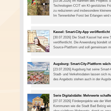
[03.08.2026] Im Rahmen des Projekts Sma
Technologien CCIT ein KI-gestütztes F
zu reduzieren und insbesondere kleinere
Im Tennenloher Forst bei Erlangen wird 
Kassel: Smart-City-App veröffentlicht
[30.07.2026] Die Stadt Kassel hat eine 
veröffentlicht. Die Anwendung bündelt s
Source-Plattform und soll gemeinsam m
Augsburg: Smart-City-Plattform wächs
[23.07.2026] Augsburg hat seine Smart-Ci
Stadt- und Verkehrsdaten lassen sich nu
des Angebots stehen auch in der Augsb
Serie Digitalstädte: Mehrwerte schaff
[07.07.2026] Förderprojekte wie der Wet
Kommunen wie die Stadt Bad Belzig wich
aber sichtbare Mehrwerte, damit es ans