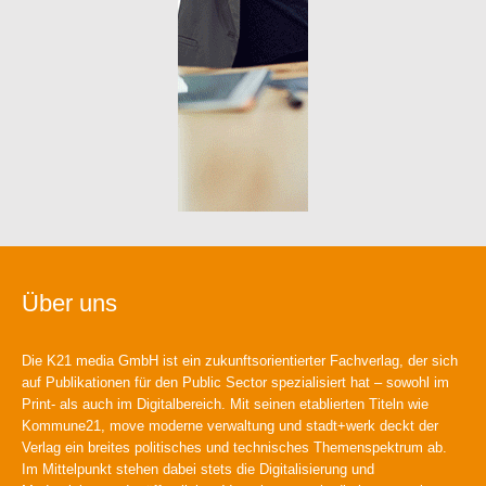
Über uns
Die K21 media GmbH ist ein zukunftsorientierter Fachverlag, der sich
auf Publikationen für den Public Sector spezialisiert hat – sowohl im
Print- als auch im Digitalbereich. Mit seinen etablierten Titeln wie
Kommune21, move moderne verwaltung und stadt+werk deckt der
Verlag ein breites politisches und technisches Themenspektrum ab.
Im Mittelpunkt stehen dabei stets die Digitalisierung und