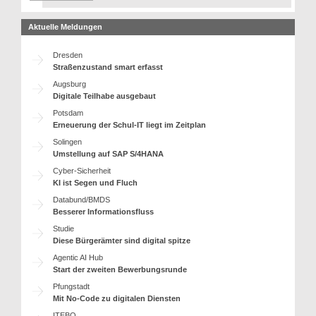
Aktuelle Meldungen
Dresden
Straßenzustand smart erfasst
Augsburg
Digitale Teilhabe ausgebaut
Potsdam
Erneuerung der Schul-IT liegt im Zeitplan
Solingen
Umstellung auf SAP S/4HANA
Cyber-Sicherheit
KI ist Segen und Fluch
Databund/BMDS
Besserer Informationsfluss
Studie
Diese Bürgerämter sind digital spitze
Agentic AI Hub
Start der zweiten Bewerbungsrunde
Pfungstadt
Mit No-Code zu digitalen Diensten
ITEBO