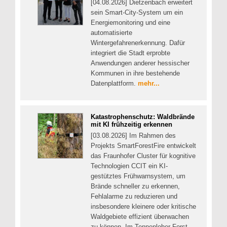
[04.08.2026] Dietzenbach erweitert
sein Smart-City-System um ein
Energiemonitoring und eine
automatisierte
Wintergefahrenerkennung. Dafür
integriert die Stadt erprobte
Anwendungen anderer hessischer
Kommunen in ihre bestehende
Datenplattform.
mehr...
Katastrophenschutz: Waldbrände
mit KI frühzeitig erkennen
[03.08.2026] Im Rahmen des
Projekts SmartForestFire entwickelt
das Fraunhofer Cluster für kognitive
Technologien CCIT ein KI-
gestütztes Frühwarnsystem, um
Brände schneller zu erkennen,
Fehlalarme zu reduzieren und
insbesondere kleinere oder kritische
Waldgebiete effizient überwachen
zu können. Im Tennenloher Forst