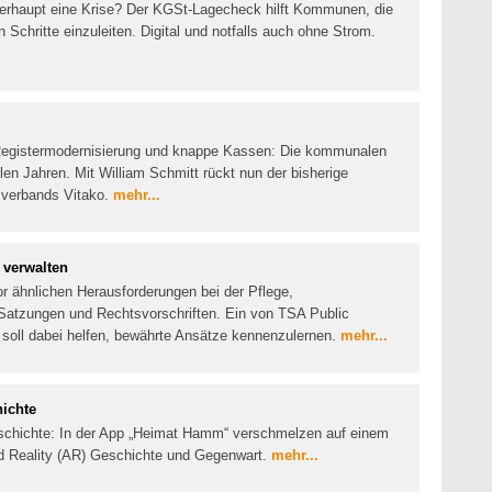
berhaupt eine Krise? Der KGSt-Lagecheck hilft Kommunen, die
n Schritte einzuleiten. Digital und notfalls auch ohne Strom.
, Registermodernisierung und knappe Kassen: Die kommunalen
len Jahren. Mit William Schmitt rückt nun der bisherige
esverbands Vitako.
mehr...
 verwalten
 ähnlichen Herausforderungen bei der Pflege,
n Satzungen und Rechtsvorschriften. Ein von TSA Public
h soll dabei helfen, bewährte Ansätze kennenzulernen.
mehr...
ichte
eschichte: In der App „Heimat Hamm“ verschmelzen auf einem
d Reality (AR) Geschichte und Gegenwart.
mehr...