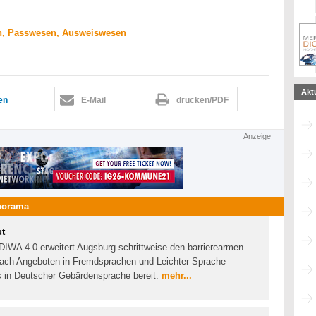
n, Passwesen, Ausweiswesen
Akt
len
E-Mail
drucken/PDF
Anzeige
norama
ut
DIWA 4.0 erweitert Augsburg schrittweise den barrierearmen
Nach Angeboten in Fremdsprachen und Leichter Sprache
s in Deutscher Gebärdensprache bereit.
mehr...