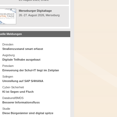
Merseburger Digitaltage
26.-27. August 2026, Merseburg
uelle Meldungen
Dresden
Straßenzustand smart erfasst
Augsburg
Digitale Teilhabe ausgebaut
Potsdam
Erneuerung der Schul-IT liegt im Zeitplan
Solingen
Umstellung auf SAP S/4HANA
Cyber-Sicherheit
KI ist Segen und Fluch
Databund/BMDS
Besserer Informationsfluss
Studie
Diese Bürgerämter sind digital spitze