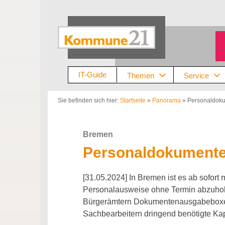
Zum
Inhalt
springen
IT-Guide
Themen
Service
Sie befinden sich hier:
Startseite
»
Panorama
»
Personaldoku
Bremen
Personaldokumente
[31.05.2024] In Bremen ist es ab sofort
Personalausweise ohne Termin abzuhole
Bürgerämtern Dokumentenausgabeboxen
Sachbearbeitern dringend benötigte Kapa