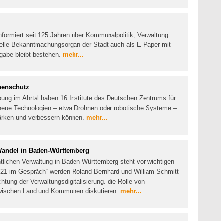
informiert seit 125 Jahren über Kommunalpolitik, Verwaltung
zielle Bekanntmachungsorgan der Stadt auch als E-Paper mit
sgabe bleibt bestehen.
mehr...
henschutz
bung im Ahrtal haben 16 Institute des Deutschen Zentrums für
 neue Technologien – etwa Drohnen oder robotische Systeme –
ärken und verbessern können.
mehr...
Wandel in Baden-Württemberg
entlichen Verwaltung in Baden-Württemberg steht vor wichtigen
1 im Gespräch“ werden Roland Bernhard und William Schmitt
chtung der Verwaltungsdigitalisierung, die Rolle von
ischen Land und Kommunen diskutieren.
mehr...