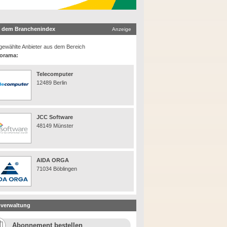
 dem Branchenindex
Anzeige
ewählte Anbieter aus dem Bereich
orama:
Telecomputer
12489 Berlin
JCC Software
48149 Münster
AIDA ORGA
71034 Böblingen
verwaltung
Abonnement bestellen