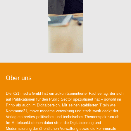
Über uns
Die K21 media GmbH ist ein zukunftsorientierter Fachverlag, der sich
auf Publikationen für den Public Sector spezialisiert hat – sowohl im
Print- als auch im Digitalbereich. Mit seinen etablierten Titeln wie
Kommune21, move moderne verwaltung und stadt+werk deckt der
Verlag ein breites politisches und technisches Themenspektrum ab.
Im Mittelpunkt stehen dabei stets die Digitalisierung und
Modernisierung der öffentlichen Verwaltung sowie die kommunale