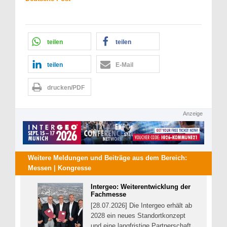
teilen
teilen
teilen
E-Mail
drucken/PDF
Anzeige
Weitere Meldungen und Beiträge aus dem Bereich:
Messen | Kongresse
Intergeo: Weiterentwicklung der
Fachmesse
[28.07.2026] Die Intergeo erhält ab
2028 ein neues Standortkonzept
und eine langfristige Partnerschaft