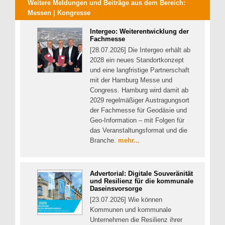
Weitere Meldungen und Beiträge aus dem Bereich:
Messen | Kongresse
Intergeo: Weiterentwicklung der
Fachmesse
[28.07.2026] Die Intergeo erhält ab
2028 ein neues Standortkonzept
und eine langfristige Partnerschaft
mit der Hamburg Messe und
Congress. Hamburg wird damit ab
2029 regelmäßiger Austragungsort
der Fachmesse für Geodäsie und
Geo-Information – mit Folgen für
das Veranstaltungsformat und die
Branche.
mehr...
Advertorial: Digitale Souveränität
und Resilienz für die kommunale
Daseinsvorsorge
[23.07.2026] Wie können
Kommunen und kommunale
Unternehmen die Resilienz ihrer